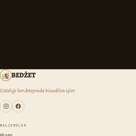
BEDŽET
Ustalığı her detayında hissedilen işler.
MALZEMELER
Ahşap