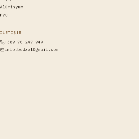
Alüminyum
PVC
İLETIŞIM
+389 70 247 949
info.bedzet@gmail.com
Labunishta, Struga
Ara
WhatsApp