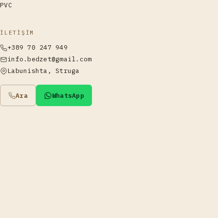
PVC
İLETIŞIM
+389 70 247 949
info.bedzet@gmail.com
Labunishta, Struga
Ara
WhatsApp