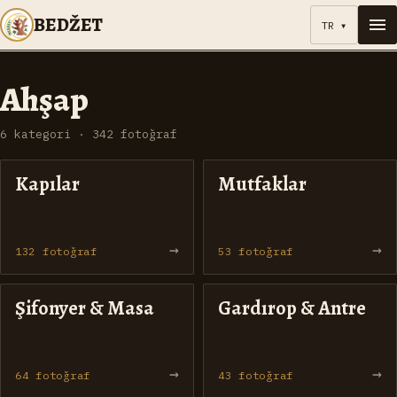
BEDŽET
TR
▾
Ahşap
6
kategori
·
342
fotoğraf
Kapılar
Mutfaklar
→
→
132
fotoğraf
53
fotoğraf
Şifonyer & Masa
Gardırop & Antre
→
→
64
fotoğraf
43
fotoğraf