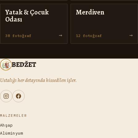
Yatak & Çocuk
Merdiven
Odası
→
→
38
fotoğraf
12
fotoğraf
BEDŽET
Ustalığı her detayında hissedilen işler.
MALZEMELER
Ahşap
Alüminyum