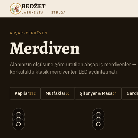
BEDŽET
LABUNIŠTA · STRUGA
AHŞAP
›
MERDIVEN
Merdiven
Alanınızın ölçüsüne göre üretilen ahşap iç merdivenler 
korkuluklu klasik merdivenler, LED aydınlatmalı.
Kapılar
Mutfaklar
Şifonyer & Masa
Gardı
132
53
64
012
007
002