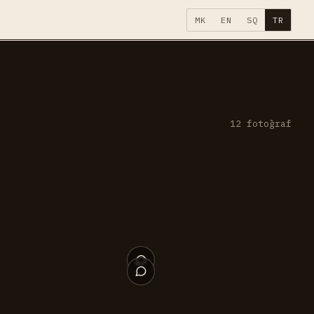
MK
EN
SQ
TR
12
fotoğraf
009
008
004
003