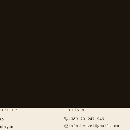
ZEMELER
İLETIŞIM
+389 70 247 949
ap
info.bedzet@gmail.com
minyum