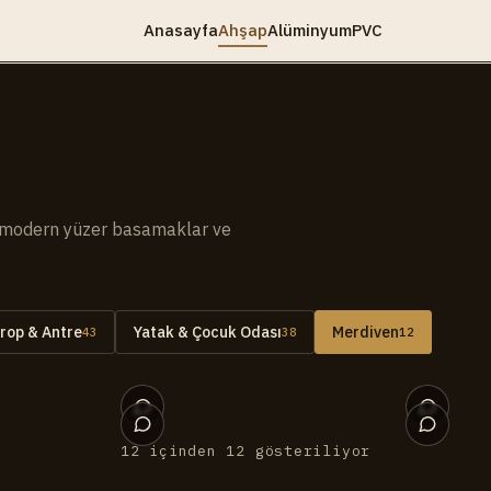
Anasayfa
Ahşap
Alüminyum
PVC
— modern yüzer basamaklar ve
rop & Antre
Yatak & Çocuk Odası
Merdiven
43
38
12
011
010
006
005
001
12 içinden 12 gösteriliyor