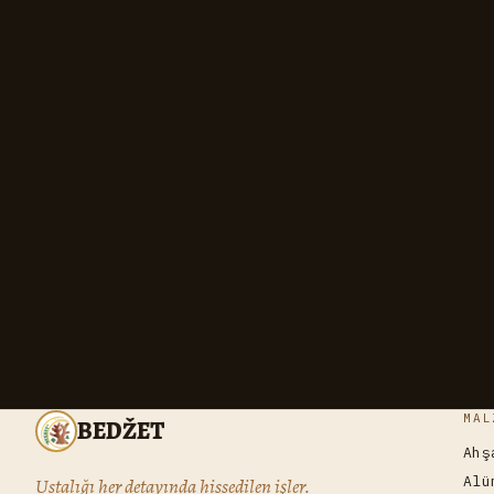
MAL
BEDŽET
Ahş
Alü
Ustalığı her detayında hissedilen işler.