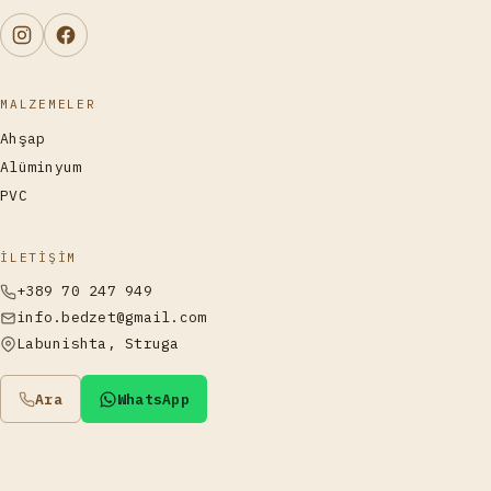
MALZEMELER
Ahşap
Alüminyum
PVC
İLETIŞIM
+389 70 247 949
info.bedzet@gmail.com
Labunishta, Struga
Ara
WhatsApp