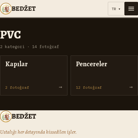
BEDŽET
TR
▾
PVC
2
kategori
·
14
fotoğraf
Kapılar
Pencereler
→
→
2
fotoğraf
12
fotoğraf
BEDŽET
Ustalığı her detayında hissedilen işler.