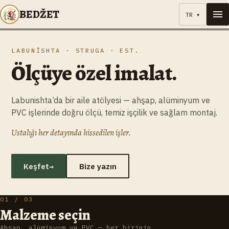
BEDŽET
TR
▾
LABUNISHTA · STRUGA · EST.
Ölçüye özel imalat.
Labunishta’da bir aile atölyesi — ahşap, alüminyum ve
PVC işlerinde doğru ölçü, temiz işçilik ve sağlam montaj.
Ustalığı her detayında hissedilen işler.
Keşfet
→
Bize yazın
01 / 03
Malzeme seçin
Ahşap, alüminyum ve PVC — her birinin