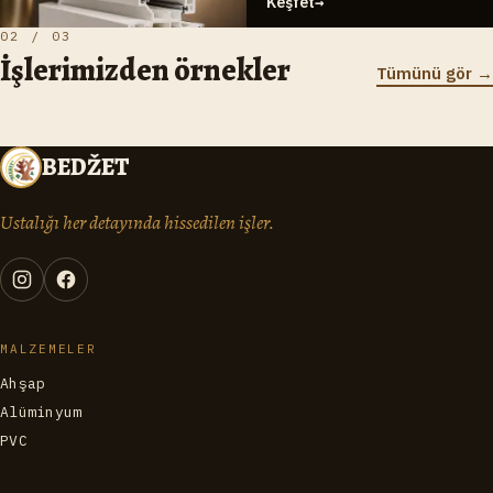
Keşfet
→
02 / 03
İşlerimizden örnekler
Tümünü gör
→
BEDŽET
Ustalığı her detayında hissedilen işler.
MALZEMELER
Ahşap
Alüminyum
PVC