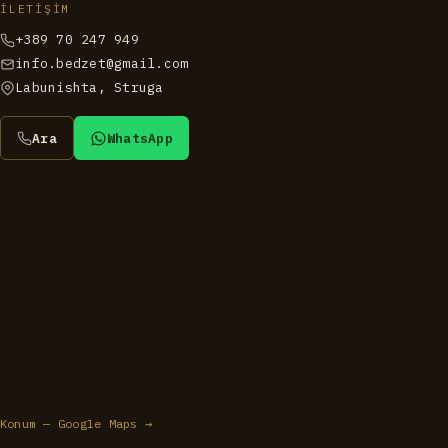
İLETIŞIM
+389 70 247 949
info.bedzet@gmail.com
Labunishta, Struga
Ara
WhatsApp
Konum
— Google Maps →