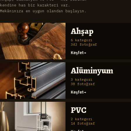
kendine has bir karakteri var.
Mekânınıza en uygun olandan başlayın.
Ahşap
6
kategori
342
fotoğraf
Keşfet
→
Alüminyum
3
kategori
38
fotoğraf
Keşfet
→
PVC
2
kategori
14
fotoğraf