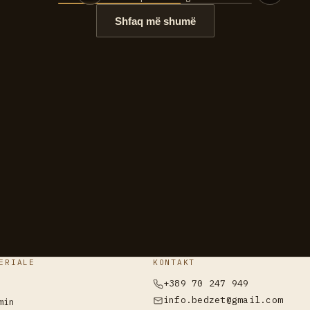
Shfaq më shumë
ERIALE
KONTAKT
+389 70 247 949
info.bedzet@gmail.com
min