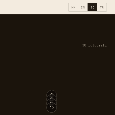
MK
EN
SQ
TR
38
fotografi
035
034
030
029
025
024
020
019
015