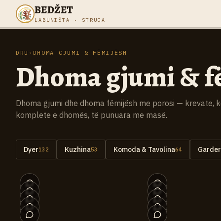
BEDŽET
LABUNIŠTA · STRUGA
DRU
›
DHOMA GJUMI & FËMIJËSH
Dhoma gjumi & f
Dhoma gjumi dhe dhoma fëmijësh me porosi — krevate, ko
komplete e dhomës, të punuara me masë.
Dyer
Kuzhina
Komoda & Tavolina
Garder
132
53
64
+
2
038
033
028
023
018