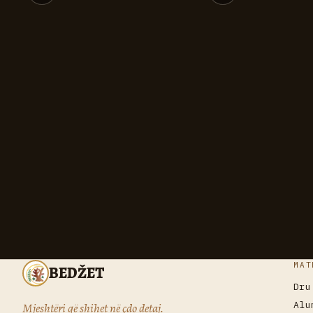
MAT
BEDŽET
Dru
Alu
Mjeshtëri që shihet në çdo detaj.