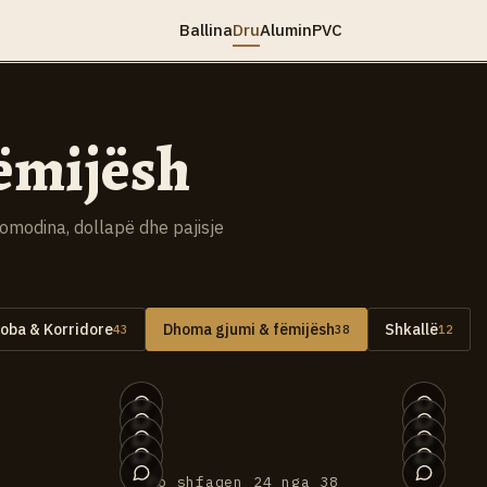
Ballina
Dru
Alumin
PVC
ëmijësh
modina, dollapë dhe pajisje
oba & Korridore
Dhoma gjumi & fëmijësh
Shkallë
43
38
12
037
036
032
031
027
026
022
021
017
016
Po shfaqen 24 nga 38