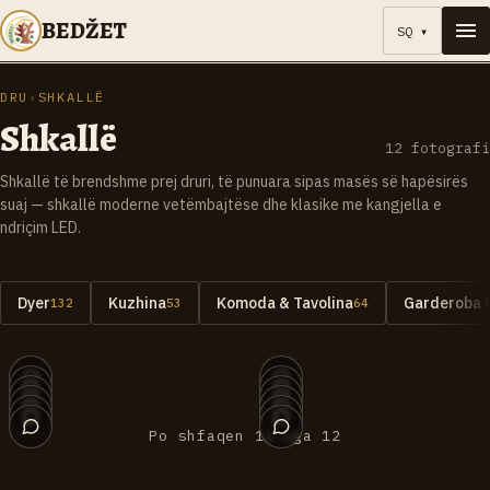
BEDŽET
SQ
▾
DRU
›
SHKALLË
Shkallë
12
fotografi
Shkallë të brendshme prej druri, të punuara sipas masës së hapësirës
suaj — shkallë moderne vetëmbajtëse dhe klasike me kangjella e
ndriçim LED.
Dyer
Kuzhina
Komoda & Tavolina
Garderoba 
132
53
64
012
011
010
009
008
007
006
005
004
003
002
001
Po shfaqen 12 nga 12