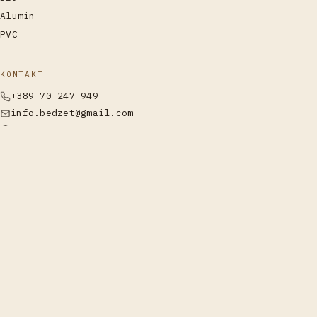
Alumin
PVC
KONTAKT
+389 70 247 949
info.bedzet@gmail.com
Llabunishtë, Strugë
Telefono
WhatsApp