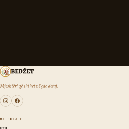
BEDŽET
Mjeshtëri që shihet në çdo detaj.
MATERIALE
Dru